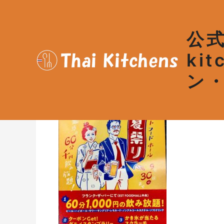
内
Post
容
navigation
を
公式
ス
キ
ki
IMG_2213
ッ
ン
プ
By
admin
/
2020年9月14日