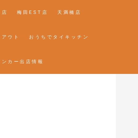
本店
梅田EST店
天満橋店
クアウト
おうちでタイキッチン
チンカー出店情報