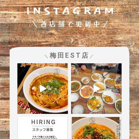
梅田EST店
＼
／