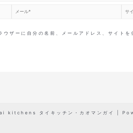
メ
サ
ー
イ
ル
ト
*
ラウザーに自分の名前、メールアドレス、サイトを
hai kitchens タイキッチン・カオマンガイ | Po