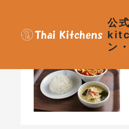
内
容
を
公式
ス
キ
ki
Ｃグリーンカレー・ト
ッ
ン
プ
コメントする
/ By
admin
/
202