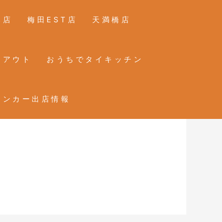
本店
梅田EST店
天満橋店
クアウト
おうちでタイキッチン
チンカー出店情報