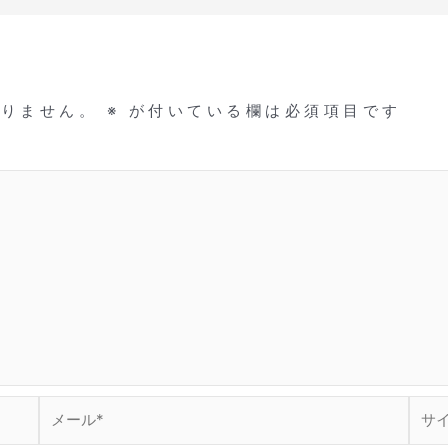
ありません。
※
が付いている欄は必須項目です
メ
サ
ー
イ