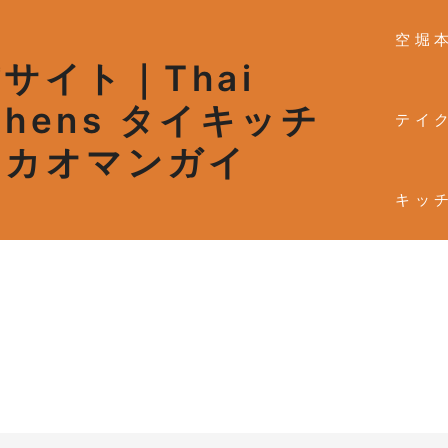
空堀
サイト｜Thai
tchens タイキッチ
ムヤムセット
テイ
・カオマンガイ
0年5月30日
キッ